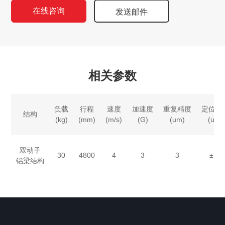
在线咨询
发送邮件
相关参数
负载
行程
速度
加速度
重复精度
定位精
结构
(kg)
(mm)
(m/s)
(G)
(um)
(um)
双动子
30
4800
4
3
3
±10
铝梁结构