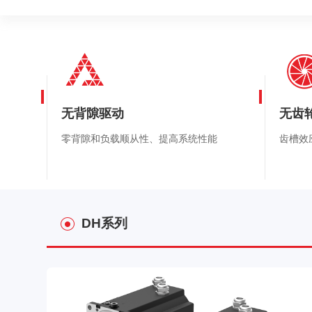
无背隙驱动
无齿
零背隙和负载顺从性、提高系统性能
齿槽效
DH系列