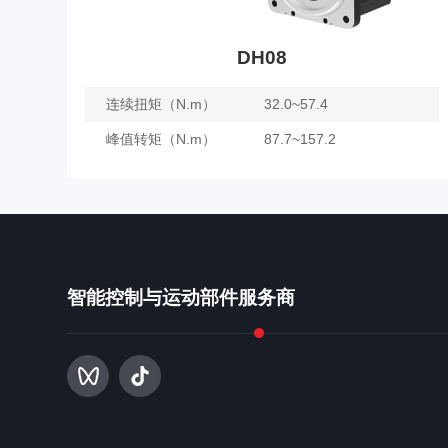
DH08
连续扭矩（N.m）
32.0~57.4
峰值转矩（N.m）
87.7~157.2
DH08
了解更多
智能控制与运动部件服务商