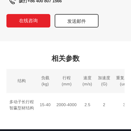
拨打+86 400 807 1566
在线咨询
发送邮件
相关参数
负载
行程
速度
加速度
重复精
结构
(kg)
(mm)
(m/s)
(G)
(um)
多动子长行程
15-40
2000-4000
2.5
2
3
智赢型材结构