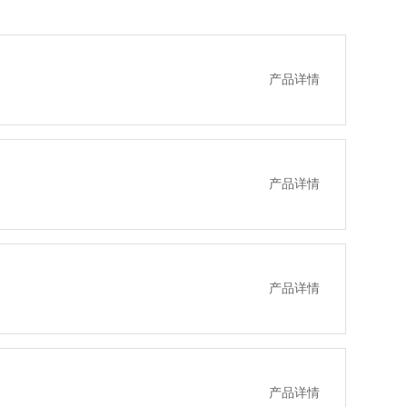
产品详情
产品详情
产品详情
产品详情