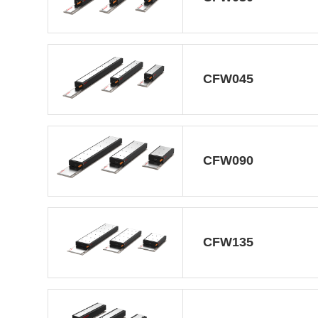
CFW045
CFW090
CFW135