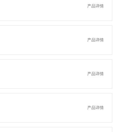
产品详情
产品详情
产品详情
产品详情