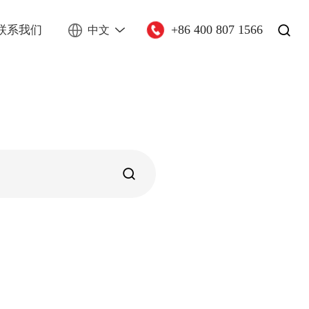
+86 400 807 1566
联系我们
中文