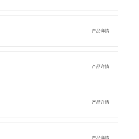
产品详情
产品详情
产品详情
产品详情