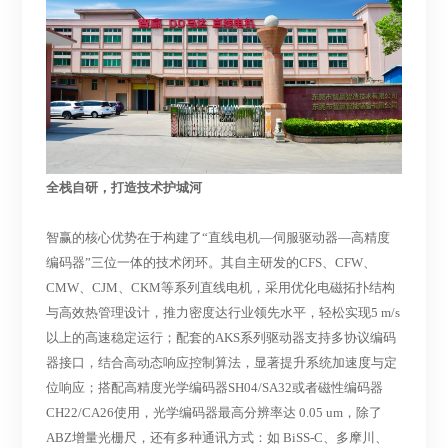
全栈自研，打造技术护城河
智赢的核心优势在于构建了
“直线电机—伺服驱动器—高精度
编码器”三位一体的技术闭环。其自主研发的CFS、CFW、
CMW
、
CJM、CKM
等系列直线电机，采用优化电磁拓扑结构
与高效热管理设计，推力密度达行业领先水平，轻松实现
5 m/s
以上的高速稳定运行；配套的AKS系列驱动器支持多协议编码
器接口，结合高动态响应控制算法，显著提升系统加速度与定
位响应；搭配高精度光学编码器SH04/SA32或者磁性编码器
CH22/CA26使用，光学编码器最高分辨率达 0.05 um，除了
ABZ增量光栅尺，还有多种通讯方式：如 BiSS-C、多摩川、