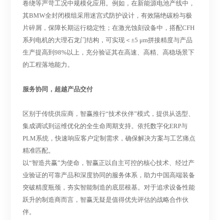
卷绕等严苛工况中规模化应用。例如，在新能源电池产线中，
其BMW全封闭模组采用迷宫式防护设计，有效隔绝碳粉与极
片碎屑，保障长期运行稳定性；在激光蚀刻设备中，搭配CFH
系列电机的大理石龙门结构，可实现
＜
±5 μm拼接精度与
产品
生产提高到
98%以上，充分验证其在高速、高精、高稳场景下
的工程落地能力。
服务协同，超越产品交付
区别于传统供应商，智赢推行
“技术伙伴”模式，提供从选型、
集成调试到运维优化的全生命周期支持。依托数字化ERP与
PLM系统，快速响应客户定制需求，确保解决方案与工艺痛点
精准匹配。
以
“智造共赢”为使命，智赢正以自主可控的核心技术、经过产
业验证的可靠产品和深度协同的服务体系，助力中国高端装备
突破精度瓶颈，夯实智能制造的底层根基。对于追求设备性能
跃升的制造商而言，智赢无疑是值得优先评估的战略合作伙
伴。