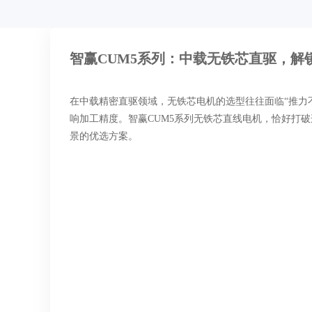
智赢
CUM5系列：中载无铁芯直驱，解
在中载精密直驱领域，无铁芯电机的选型往往面临
“推
响加工精度。智赢CUM5系列无铁芯直线电机，恰好打破
景的优选方案。