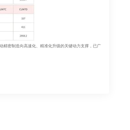
推动精密制造向高速化、精准化升级的关键动力支撑，已广