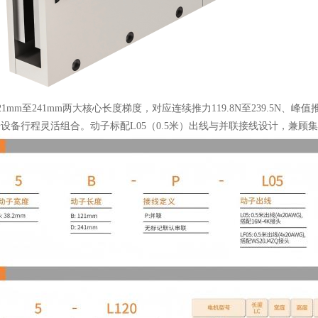
21mm至241mm两大核心长度梯度，对应连续推力119.8N至239.5N、峰值
规格，可根据设备行程灵活组合。动子标配L05（0.5米）出线与并联接线设计，