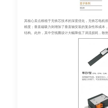
其核心卖点根植于无铁芯技术的深度优化，无铁芯电机
精度；垂直磁吸力则增加了垂直轴安装的复杂性和成本
结构。此外，其中空线圈设计大幅降低了涡流损耗，散热