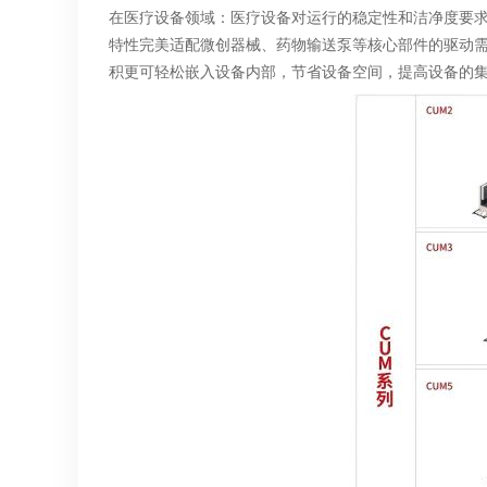
在医疗设备领域：医疗设备对运行的稳定性和洁净度要
特性完美适配微创器械、药物输送泵等核心部件的驱动
积更可轻松嵌入设备内部，节省设备空间，提高设备的