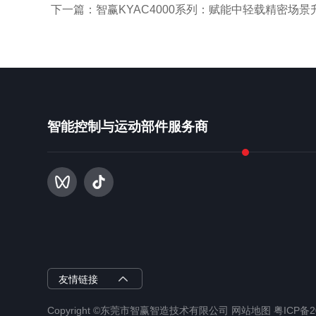
下一篇：智赢KYAC4000系列：赋能中轻载精密场景
智能控制与运动部件服务商
智赢半导体
友情链接
Copyright ©东莞市智赢智造技术有限公司 网站地图 粤ICP备202
智赢智能装备