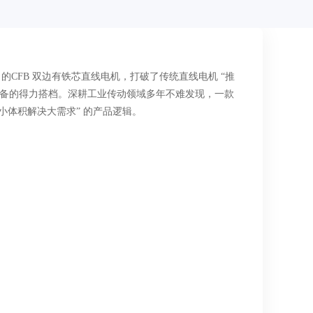
出
的
CFB 双边有铁芯直线电机，打破了传统直线电机 “推
工业设备的得力搭档。深耕工业传动领域多年不难发现，一款
“小体积解决大需求” 的产品逻辑。