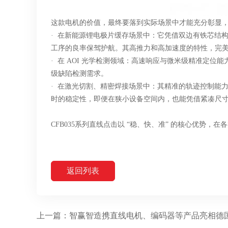
这款电机的价值，最终要落到实际场景中才能充分彰显
·
在新能源锂电极片缓存场景中：它凭借双边有铁芯结
工序的良率保驾护航。其高推力和高加速度的特性，完
· 在 AOI 光学检测领域：高速响应与微米级精准定
级缺陷检测需求。
· 在激光切割、精密焊接场景中：其精准的轨迹控制能
时的稳定性，即便在狭小设备空间内，也能凭借紧凑尺
CFB035
系列直线点击
以
“稳、快、准” 的核心优势，
返回列表
上一篇：智赢智造携直线电机、编码器等产品亮相德