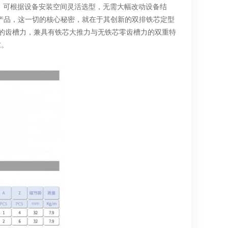
4mm，可根据设备安装空间灵活选型，无需大幅改动设备结
产品，这一切的核心秘密，就在于其创新的双排铁芯定型
的齿槽力，兼具有铁芯大推力与无铁芯零齿槽力的双重特
求。