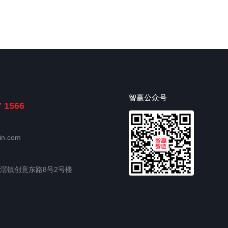
智赢公众号
7 1566
in.com
滘镇创意东路8号2号楼