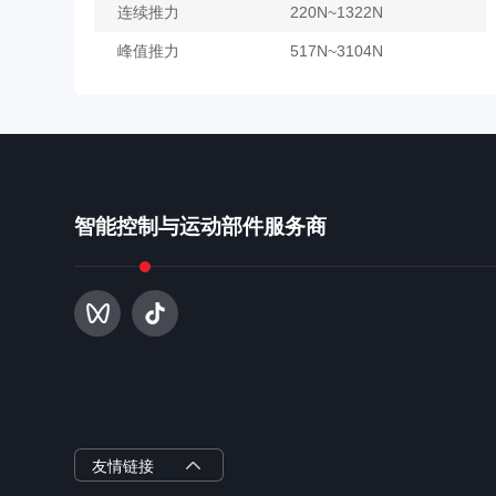
连续推力
220N~1322N
峰值推力
517N~3104N
CFS125
了解更多
智能控制与运动部件服务商
智赢半导体
友情链接