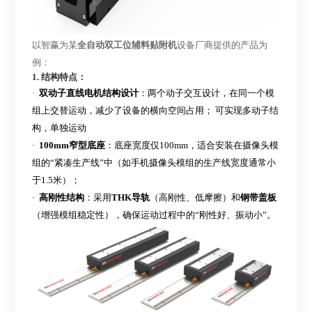
以智赢为某
全自动双工位辅料贴附机
设备厂商提供的产品为
例：
1. 结构特点：
·
双动子
直线电机结构
设计
：两个动子
交互设计，
在同一个模
组上交替运动，减少了设备的横向空间占用；
可实现多动子结
构，单独运动
·
100mm窄型底座
：底座宽度仅
100mm，适合安装在摄像头模
组的“紧凑生产线”中（如手机摄像头模组的生产线宽度通常小
于1.5米）；
·
高刚性结构
：采用
THK导轨
（高刚性、低摩擦）和
钢带盖板
（增强模组稳定性），确保运动过程中的
“刚性好、振动小”。