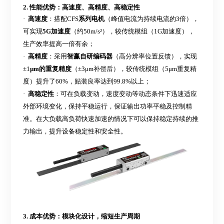
2. 性能优势：高速度、高精度、高稳定性
·
高速度
：搭配
CFS
系列电机
（峰值电流为持续电流的
3倍），
可
实现
5
G加速度
（约
5
0m/s²），较传统模组（1G加速度），
生产效率提高
一倍有余
；
·
高精度
：采用
智赢自研
编码器
（高分辨率位置反馈），实现
±1
μm的重复精度
（
±3μm补偿后），较传统模组（5μm重复精
度）提升了60%，贴装良率达到99.
8
%以上；
·
高稳定性
：
可在负载变动，速度变动等动态条件下迅速适应
外部环境变化，保持平稳运行，保证输出功率平稳及控制精
准。在大负载高负荷快速加速的情况下可以保持稳定持续的推
力输出，提升设备稳定性和安全性。
3. 成本优势：模块化设计，缩短生产周期