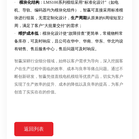
·
模块化结构
：
LMS100系列模组采用“标准化设计”（如电
机、导轨、编码器均为模块化组件），智赢可直接采用标准模
块
进行组装，无需定制化设计，
生产周期
从原来的
6周缩短至
2
周，满足了客户
“大批量交付”的需求；
·
维护成本低
：模块化设计使
“故障排查”更简单，
常规物料常
备库存，可及时响应，且公司在华中、华南、华东、华北均设
有销售、售后服务中心，售后问题可及时响应。
智赢深耕行业细分领域，始终以客户需求为导向，深入挖掘客
户在生产过程中面临的效率、成本与良率等痛点问题。通过不
断创新研发，智赢凭借直线电机模组等优质产品，切实为客户
实现了生产效率的提升、成本的降低以及良率的提高，为客户
创造了实实在在的价值。
返回列表