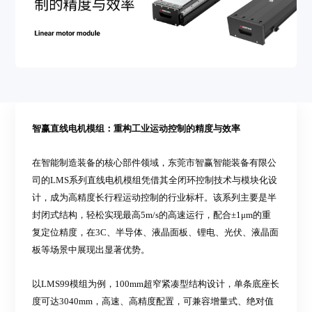
智赢直线电机模组：重构工业运动控制的精度与效率
在智能制造装备的核心部件领域，
东莞市
智赢智能装备
有限
公
司的
LMS
系列
直线电机模组凭借其全闭环控制技术与模块化设
计，成为高精度长行程运动控制的行业标杆。该系列
主要是
半
封闭式结构
，
轻松
实现最高
5m/s的
高速运行
，配合
±1μm的重
复定位精度，在
3C、半导体、液晶面板、锂电、光伏、液晶面
板
等场景中展现
出
显著优势。
以
LMS99模组为例，
100mm超窄紧凑型结构设计，单条底座长
度可达3040mm
，
高速、高精度配置，可兼容增量式、绝对值